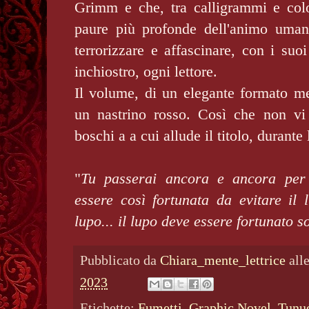
Grimm e che, tra calligrammi e color
paure più profonde dell'animo uman
terrorizzare e affascinare, con i suoi
inchiostro, ogni lettore.
Il volume, di un elegante formato me
un nastrino rosso. Così che non vi 
boschi a a cui allude il titolo, durante l
"
Tu passerai ancora e ancora per 
essere così fortunata da evitare il 
lupo... il lupo deve essere fortunato
Pubblicato da
Chiara_mente_lettrice
all
2023
Etichette:
Fumetti
,
Graphic Novel
,
Tunu