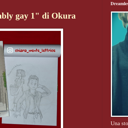
Dreamles
ably gay 1" di Okura
Una sto