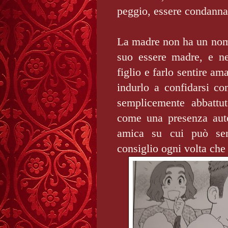
peggio, essere condanna
La madre non ha un nome
suo essere madre, e ne
figlio e farlo sentire am
indurlo a confidarsi co
semplicemente abbattut
come una presenza au
amica su cui può sem
consiglio ogni volta ch