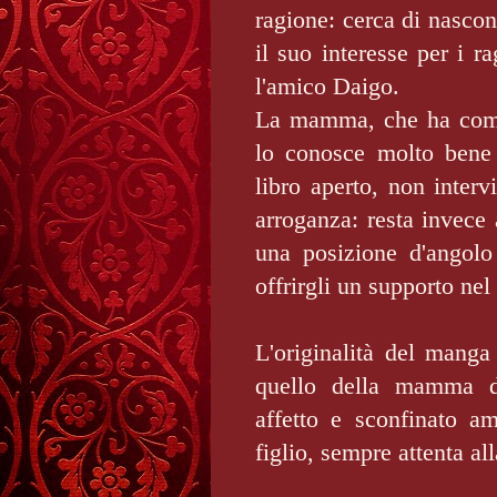
ragione: cerca di nascond
il suo interesse per i ra
l'amico Daigo.
La mamma, che ha compr
lo conosce molto bene
libro aperto, non inter
arroganza: resta invece 
una posizione d'angolo 
offrirgli un supporto ne
L'originalità del manga 
quello della mamma de
affetto e sconfinato a
figlio, sempre attenta all