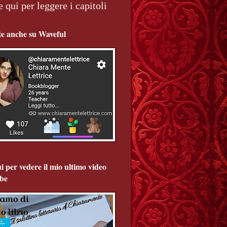
e qui per leggere i capitoli
te anche su Waveful
i per vedere il mio ultimo video
be