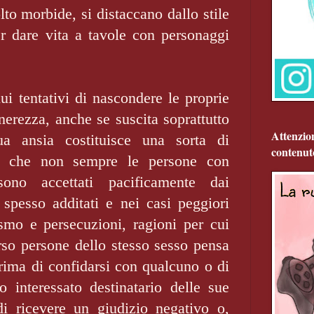
lto morbide, si distaccano dallo stile
r dare vita a tavole con personaggi
ui tentativi di nascondere le proprie
enerezza, anche se suscita soprattutto
Attenzio
ua ansia costituisce una sorta di
contenut
e che non sempre le persone con
sono accettati pacificamente dai
spesso additati e nei casi peggiori
ismo e persecuzioni, ragioni per cui
rso persone dello stesso sesso pensa
ima di confidarsi con qualcuno o di
to interessato destinatario delle sue
di ricevere un giudizio negativo o,