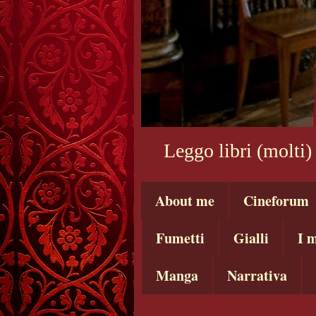
Leggo libri (molti)
About me
Cineforum
Fumetti
Gialli
I m
Manga
Narrativa