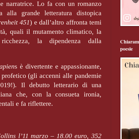
e nar­ratrice. Lo fa con un romanzo
alla grande letteratura distopica
enheit 451
) e dall’altro affronta temi
tà, quali il mutamento climatico, la
a ricchezza, la dipendenza dalla
Chiarame
poesie
Sapien
s è divertente e appassionante,
 pro­fetico (gli accenni alle pandemie
2019!). Il debutto letterario di una
aliana che, con la con­sueta ironia,
tali e fa riflettere.
ollins l’11 marzo – 18.00 euro, 352