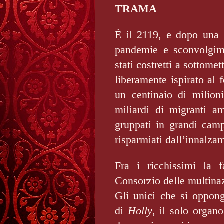
TRAMA
È il 2119, e dopo una l
pandemie e sconvolgime
stati costretti a sottomet
liberamente ispirato al 
un centinaio di milioni
miliardi di migranti am
gruppati in grandi camp
risparmiati dall’innalza
Fra i ricchissimi la f
Consorzio delle multinaz
Gli unici che si oppong
di
Holly
, il solo organo