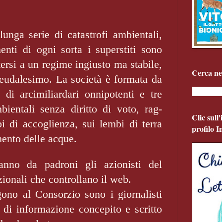
unga serie di catastro­fi ambientali,
nti di ogni sorta i superstiti sono
tersi a un regime ingiusto ma sta­bile,
Cerca ne
feudalesimo. La società è formata da
 di arcimiliardari onnipotenti e tre
bientali senza diritto di voto, rag­
Clic sull
i di accoglienza, sui lembi di terra
profilo 
mento delle acque.
anno da padroni gli azio­nisti del
ionali che controllano il web.
ono al Consorzio sono i giornalisti
 di infor­mazione concepito e scritto