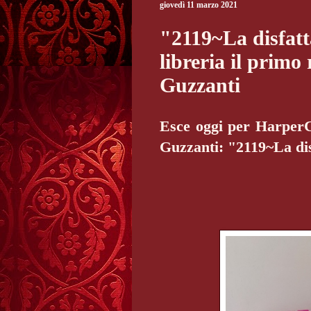
giovedì 11 marzo 2021
"2119~La disfatt
libreria il prim
Guzzanti
Esce oggi per HarperC
Guzzanti: "2119~La dis