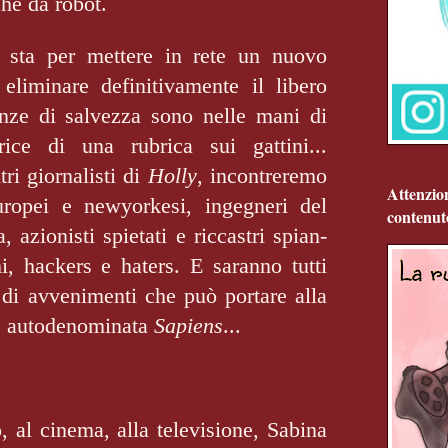
he da robot.
 sta per mettere in rete un nuovo
eliminare defini­tivamente il libero
anze di salvezza sono nelle mani di
trice di una rubrica sui gattini...
ri giornalisti di
Holly
, incontreremo
Attenzio
uropei e newyorkesi, ingegneri del
contenut
 azionisti spietati e riccastri spian­
i, hackers e haters. E saranno tutti
di avve­nimenti che può portare alla
 è autodenominata
Sapiens
...
, al cinema, alla tele­visione, Sabina