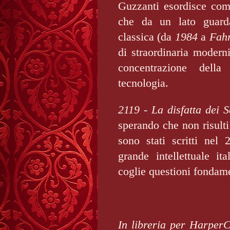
Guzzanti esordisce com
che da un lato guarda 
classica (da
1984
a
Fahr
di straordinaria moderni
concentra­zione dell
tecnologia.
2119 - La disfatta dei 
sperando che non risulti
sono stati scritti nel 
grande intellettuale it
coglie questioni fondamen
In libreria per HarperC