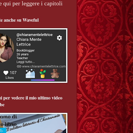
e qui per leggere i capitoli
te anche su Waveful
i per vedere il mio ultimo video
be