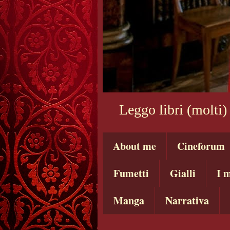
Leggo libri (molti)
About me
Cineforum
Fumetti
Gialli
I m
Manga
Narrativa