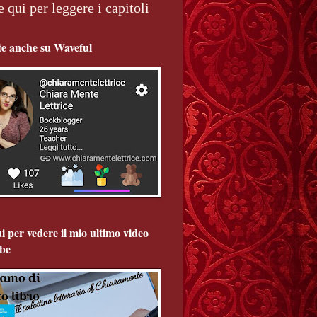
e qui per leggere i capitoli
te anche su Waveful
i per vedere il mio ultimo video
be