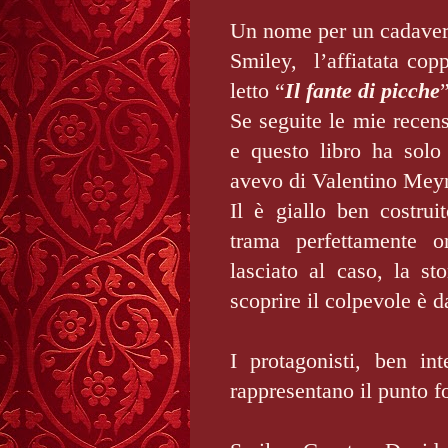
Un nome per un cadavere
Smiley, l’affiatata copp
letto “
Il fante di picche
Se seguite le mie recens
e questo libro ha solo
avevo di Valentino Mey
Il è giallo ben costrui
trama perfettamente or
lasciato al caso, la st
scoprire il colpevole è d
I protagonisti, ben int
rappresentano il punto fo