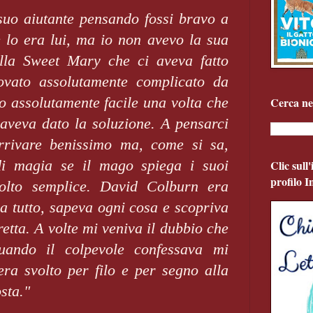
uo aiutante pensando fossi bravo a
e lo era lui, ma io non avevo la sua
della Sweet Mary che ci aveva fatto
ovato assolutamente complicato da
o assolutamente facile una volta che
Cerca ne
aveva dato la soluzione. A pensarci
rrivare benissimo ma, come si sa,
di magia se il mago spiega i suoi
Clic sull
profilo 
molto semplice. David Colburn era
a tutto, sapeva ogni cosa e scopriva
etta. A volte mi veniva il dubbio che
uando il colpevole confessava mi
era svolto per filo e per segno alla
sta."