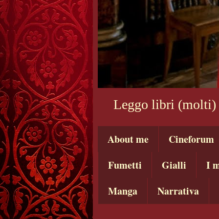
Leggo libri (molti)
About me
Cineforum
Fumetti
Gialli
I m
Manga
Narrativa