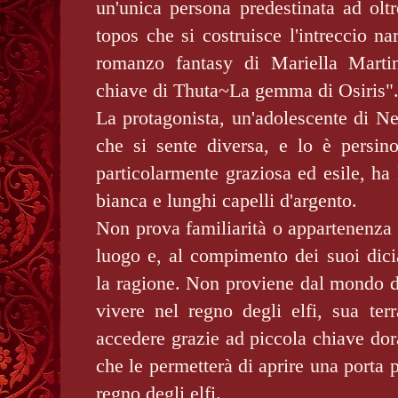
un'unica persona predestinata ad olt
topos che si costruisce l'intreccio nar
romanzo fantasy di Mariella Martin
chiave di Thuta~La gemma di Osiris"
La protagonista, un'adolescente di N
che si sente diversa, e lo è persino 
particolarmente graziosa ed esile, ha 
bianca e lunghi capelli d'argento.
Non prova familiarità o appartenenza 
luogo e, al compimento dei suoi dici
la ragione. Non proviene dal mondo d
vivere nel regno degli elfi, sua ter
accedere grazie ad piccola chiave dora
che le permetterà di aprire una porta p
regno degli elfi.