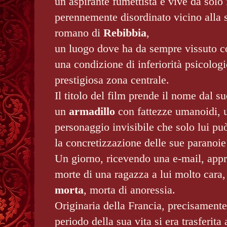
un aspirante fumettista e vive da solo
perennemente disordinato vicino alla s
romano di
Rebibbia
,
un luogo dove ha da sempre vissuto co
una condizione di inferiorità psicologi
prestigiosa zona centrale.
Il titolo del film prende il nome dal 
un
armadillo
con fattezze umanoidi, u
personaggio invisibile che solo lui pu
la concretizzazione delle sue paranoie
Un giorno, ricevendo una e-mail, appr
morte di una ragazza a lui molto cara
morta
, morta di anoressia.
Originaria della Francia, precisamente
periodo della sua vita si era trasferit