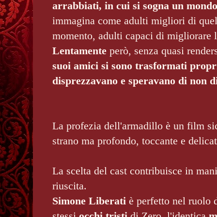
arrabbiati, in cui si sogna un mondo
immagina come adulti migliori di quell
momento, adulti capaci di migliorare l
Lentamente
però, senza quasi render
suoi amici si sono trasformati propr
disprezzavano e
speravano di non d
La profezia dell'armadillo è un film s
strano ma profondo, toccante e delica
La scelta del cast contribuisce in mani
riuscita.
Simone Liberati
è perfetto nel ruolo 
stessi
occhi tristi
di Zero, l'identica
m