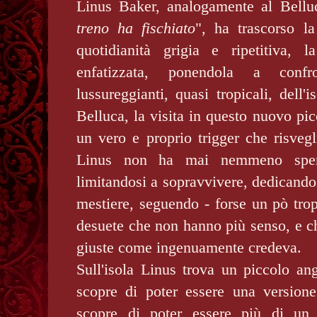
Linus Baker, analogamente al Belluc
treno ha fischiato
", ha trascorso l
quotidianità grigia e ripetitiva, 
enfatizzata, ponendola a conf
lussureggianti, quasi tropicali, dell'
Belluca, la visita in questo nuovo pi
un vero e proprio trigger che risvegli
Linus non ha mai nemmeno spera
limitandosi a sopravvivere, dedicando
mestiere, seguendo - forse un pò tropp
desuete che non hanno più senso, e c
giuste come ingenuamente credeva.
Sull'isola Linus trova un piccolo an
scopre di poter essere una versione
scopre di poter essere più di un 