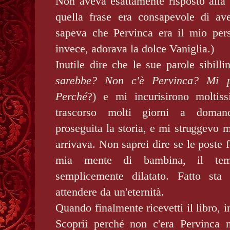
Non aveva esattamente risposto all
quella frase era consapevole di av
sapeva che Pervinca era il mio perso
invece, adorava la dolce Vaniglia.)
Inutile dire che le sue parole sibill
sarebbe? Non c'è Pervinca? Mi p
Perché
?) e mi incurisirono moltis
trascorso molti giorni a doma
proseguita la storia, e mi struggevo 
arrivava. Non saprei dire se le poste f
mia mente di bambina, il temp
semplicemente dilatato. Fatto st
attendere da un'eternità.
Quando finalmente ricevetti il libro, i
Scoprii perché non c'era Pervinca ne