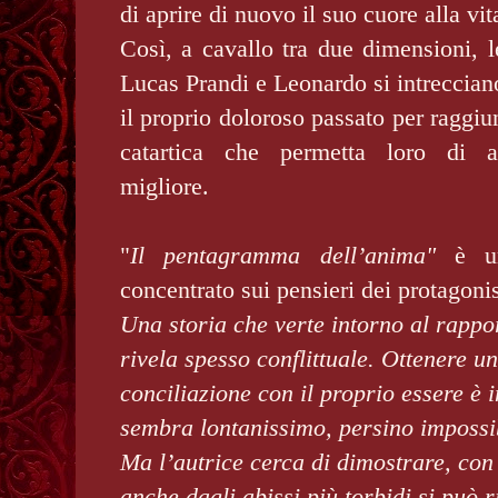
di aprire di nuovo il suo cuore alla vit
Così, a cavallo tra due dimensioni, l
Lucas Prandi e Leonardo si intreccian
il proprio doloroso passato per raggiu
catartica che permetta loro di a
migliore.
"
Il pentagramma dell’anima"
è u
concentrato sui pensieri dei protagoni
Una storia che verte intorno al rappor
rivela spesso conflittuale. Ottenere u
conciliazione con il proprio essere è 
sembra lontanissimo, persino impossi
Ma l’autrice cerca di dimostrare, con
anche dagli abissi più torbidi si può ri