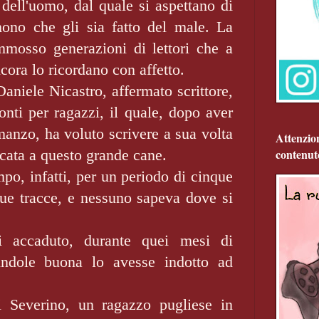
dell'uomo, dal quale si aspettano di
ono che gli sia fatto del male. La
mosso generazioni di lettori che a
ncora lo ricordano con affetto.
Daniele Nicastro, affermato scrittore,
nti per ragazzi, il quale, dopo aver
anzo, ha voluto scrivere a sua volta
Attenzio
icata a questo grande cane.
contenut
po, infatti, per un periodo di cinque
sue tracce, e nessuno sapeva dove si
i accaduto, durante quei mesi di
ndole buona lo avesse indotto ad
i Severino, un ragazzo pugliese in