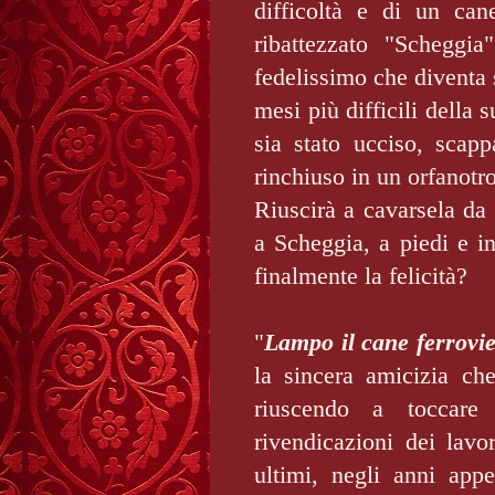
difficoltà e di un can
ribattezzato "Scheggia
fedelissimo che diventa
mesi più difficili della
sia stato ucciso, scap
rinchiuso in un orfanotr
Riuscirà a cavarsela da
a Scheggia, a piedi e in 
finalmente la felicità?
"
Lampo il cane ferrovi
la sincera amicizia ch
riuscendo a toccare 
rivendicazioni dei lavor
ultimi, negli anni app