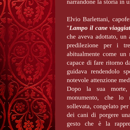
narrandone la storia in 
Elvio Barlettani, capof
"
Lampo il cane viaggia
che aveva adottato, un 
predilezione per i tre
abitualmente come un 
capace di fare ritorno d
guidava rendendolo spe
notevole attenzione med
Dopo la sua morte,
monumento, che lo r
sollevata, congelato per
dei cani di porgere un
gesto che è la rappre