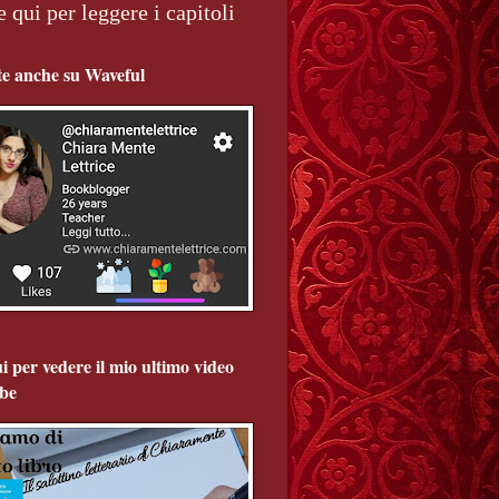
e qui per leggere i capitoli
te anche su Waveful
i per vedere il mio ultimo video
be