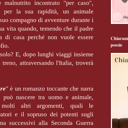
e malnutrito incontrato "per caso",
" per la sua rapidità, un animale
 suo compagno di avventure durante i
 sua vita quando, temendo che il padre
pa di casa perché non vuole essere
Chiarame
poesie
ofio.
 solo? E, dopo lunghi viaggi insieme
treno, attraversando l'Italia, troverà
ere
" è un romanzo toccante che narra
e può nascere tra uomo e animale,
molti altri argomenti, quali le
atori e il sopruso dei potenti sugli
ena successivi alla Seconda Guerra