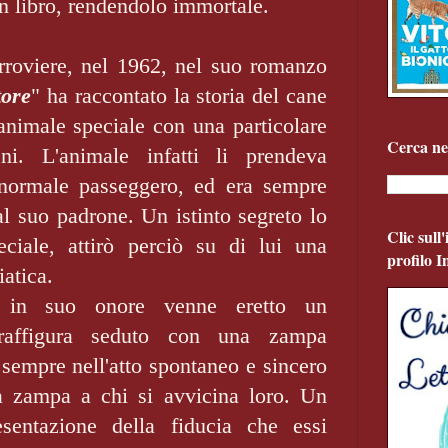
un libro, rendendolo immortale.
erroviere, nel 1962, nel suo romanzo
tore
" ha raccontato la storia del cane
animale speciale con una particolare
Cerca ne
ni. L'animale infatti li prendeva
normale passeggero, ed era sempre
al suo padrone. Un istinto segreto lo
Clic sull
ciale, attirò perciò su di lui una
profilo 
iatica.
 in suo onore venne eretto un
affigura seduto con una zampa
 sempre nell'atto spontaneo e sincero
a zampa a chi si avvicina loro. Un
sentazione della fiducia che essi