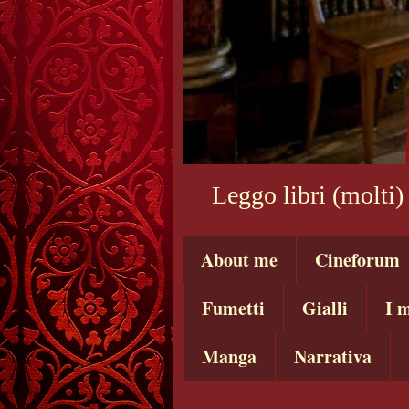
Leggo libri (molti)
About me
Cineforum
Fumetti
Gialli
I m
Manga
Narrativa