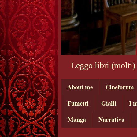
Leggo libri (molti)
About me
Cineforum
Fumetti
Gialli
I m
Manga
Narrativa