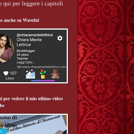
e qui per leggere i capitoli
te anche su Waveful
i per vedere il mio ultimo video
be