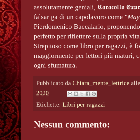
assolutamente geniali, 𝕮𝖆𝖗𝖆𝖈𝖔𝖑𝖑𝖔 𝕰𝖝𝖕
falsariga di un capolavoro come "
May
Pierdomenico Baccalario, proponendo
perfetto per riflettere sulla propria vit
Strepitoso come libro per ragazzi, è fo
maggiormente per lettori più maturi, 
ogni sfumatura.
Pubblicato da
Chiara_mente_lettrice
all
2020
Etichette:
Libri per ragazzi
Nessun commento: