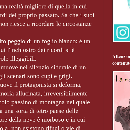
na realtà migliore di quella in cui
rdi del proprio passato. Sa che i suoi
non riesce a ricordare le circostanze
to peggio di un foglio bianco: è un
ui l'inchiostro dei ricordi si è
Attenzio
ole illeggibili.
contenut
muove nel silenzio siderale di un
li scenari sono cupi e grigi.
uove il protagonista si deforma,
oria allucinata, irreversibilmente
ccolo paesino di montagna nel quale
ta una sorta di tetro paese delle
ore della neve è morboso e in cui
ola, non esistono rifugi o vie di