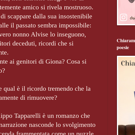
ntemente amico si rivela mostruoso.
i scappare dalla sua insostenibile
palle il passato sembra impossibile:
evero nonno Alvise lo inseguono,
Chiarame
nitori deceduti, ricordi che si
poesie
nte.
te ai genitori di Giona? Cosa si
o?
e qual è il ricordo tremendo che la
tamente di rimuovere?
lippo Tapparelli è un romanzo che
a narrazione nasconde lo svolgimento
 vicenda frammentata come un puzzle