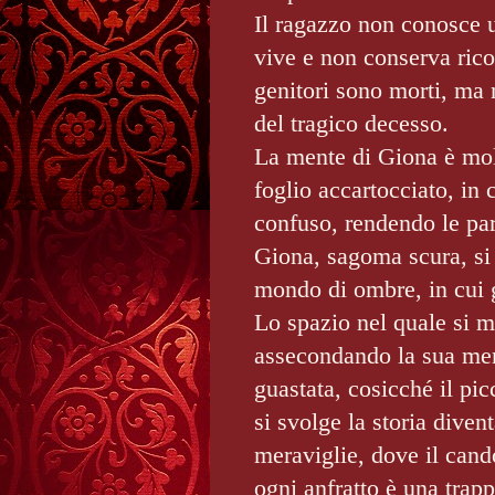
Il ragazzo non conosce u
vive e non conserva rico
genitori sono morti, ma 
del tragico decesso.
La mente di Giona è mol
foglio accartocciato, in c
confuso, rendendo le par
Giona, sagoma scura, si 
mondo di ombre, in cui g
Lo spazio nel quale si m
assecondando la sua mem
guastata, cosicché il pi
si svolge la storia diven
meraviglie, dove il cand
ogni anfratto è una trapp