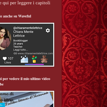
e qui per leggere i capitoli
te anche su Waveful
i per vedere il mio ultimo video
be