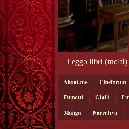
Leggo libri (molti)
About me
Cineforum
Fumetti
Gialli
I m
Manga
Narrativa