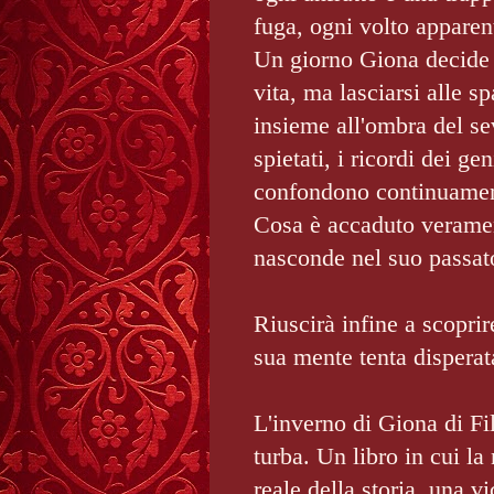
fuga, ogni volto appare
Un giorno Giona decide d
vita, ma lasciarsi alle s
insieme all'ombra del s
spietati, i ricordi dei ge
confondono continuame
Cosa è accaduto veramen
nasconde nel suo passat
Riuscirà infine a scoprir
sua mente tenta dispera
L'inverno di Giona di Fi
turba. Un libro in cui l
reale della storia, una