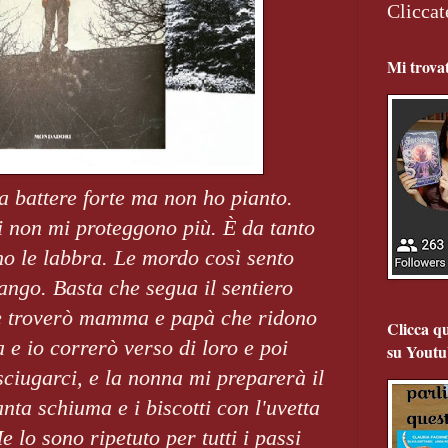
Cliccat
Mi trova
a battere forte ma non ho pianto.
i non mi proteggono più. È da tanto
o le labbra. Le mordo così sento
ngo. Basta che segua il sentiero
o e troverò mamma e papà che ridono
Clicca qu
a e io correrò verso di loro e poi
su Youtu
ciugarci, e la nonna mi preparerà il
anta schiuma e i biscotti con l'uvetta
 lo sono ripetuto per tutti i passi