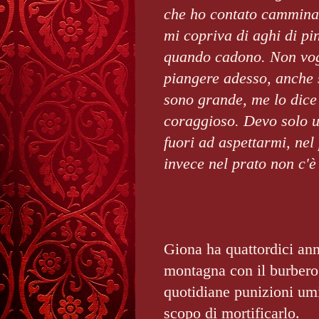
che ho contato camminan
mi copriva di aghi di pi
quando cadono. Non vog
piangere adesso, anche 
sono grande, me lo dic
coraggioso. Devo solo u
fuori ad aspettarmi, nel
invece nel prato non c'è
Giona ha quattordici ann
montagna con il burbero
quotidiane punizioni umi
scopo di mortificarlo.