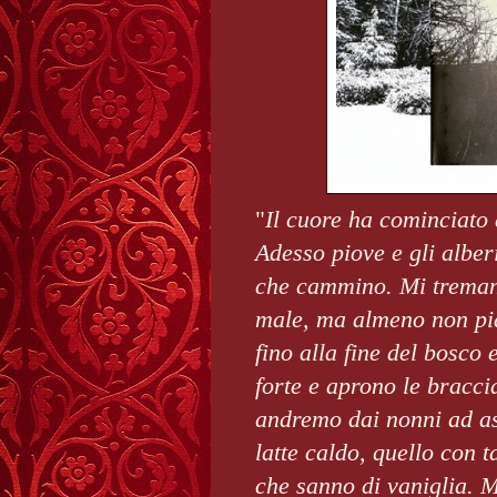
"
Il cuore ha cominciato 
Adesso piove e gli alber
che cammino. Mi treman
male, ma almeno non pia
fino alla fine del bosc
forte e aprono le bracci
andremo dai nonni ad as
latte caldo, quello con t
che sanno di vaniglia. Me